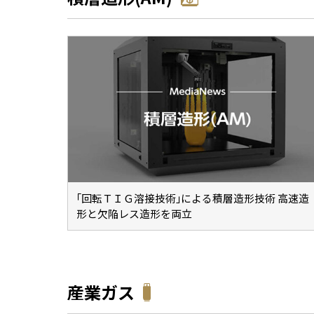
｢回転ＴＩＧ溶接技術｣による積層造形技術 高速造
形と欠陥レス造形を両立
産業ガス