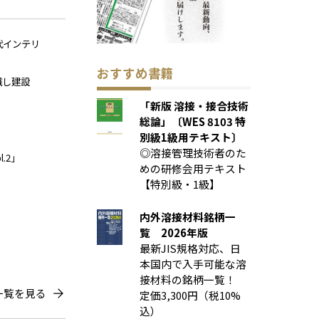
代インテリ
おすすめ書籍
識し建設
「新版 溶接・接合技術
総論」〔WES 8103 特
別級1級用テキスト〕
◎溶接管理技術者のた
.2」
めの研修会用テキスト
【特別級・1級】
内外溶接材料銘柄一
覧 2026年版
最新JIS規格対応、日
本国内で入手可能な溶
接材料の銘柄一覧！
一覧を見る
定価3,300円（税10%
込）