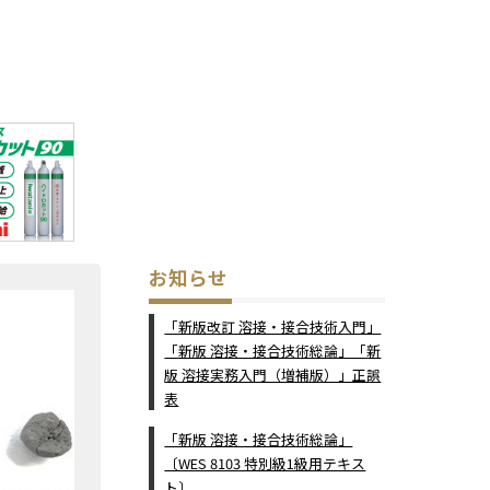
お知らせ
「新版改訂 溶接・接合技術入門」
「新版 溶接・接合技術総論」「新
版 溶接実務入門（増補版）」正誤
表
「新版 溶接・接合技術総論」
〔WES 8103 特別級1級用テキス
ト〕