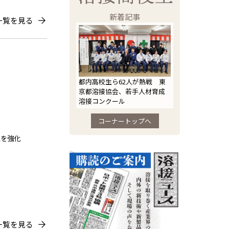
新着記事
一覧を見る
都内高校生ら62人が熱戦 東
京都溶接協会、若手人材育成
溶接コンクール
コーナートップへ
性を強化
一覧を見る