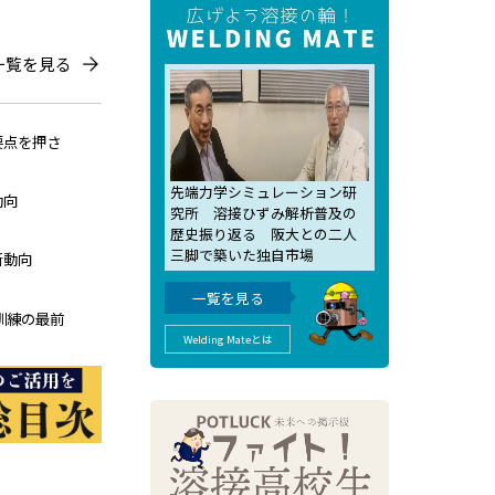
一覧を見る
要点を押さ
先端力学シミュレーション研
動向
究所 溶接ひずみ解析普及の
歴史振り返る 阪大との二人
三脚で築いた独自市場
新動向
一覧を見る
訓練の最前
Welding Mateとは