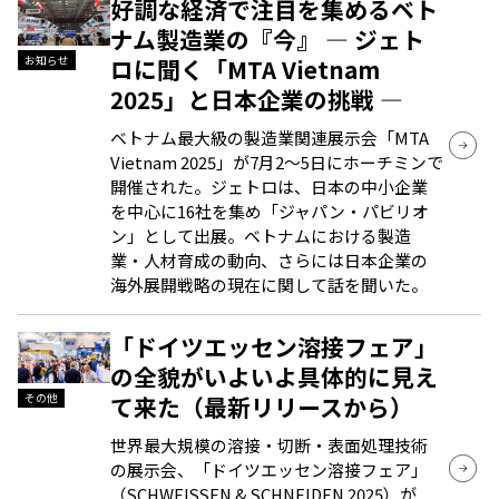
好調な経済で注目を集めるベト
ナム製造業の『今』 ― ジェト
ロに聞く「MTA Vietnam
お知らせ
2025」と日本企業の挑戦 ―
ベトナム最大級の製造業関連展示会「MTA
Vietnam 2025」が7月2～5日にホーチミンで
開催された。ジェトロは、日本の中小企業
を中心に16社を集め「ジャパン・パビリオ
ン」として出展。ベトナムにおける製造
業・人材育成の動向、さらには日本企業の
海外展開戦略の現在に関して話を聞いた。
「ドイツエッセン溶接フェア」
の全貌がいよいよ具体的に見え
て来た（最新リリースから）
その他
世界最大規模の溶接・切断・表面処理技術
の展示会、「ドイツエッセン溶接フェア」
（SCHWEISSEN & SCHNEIDEN 2025）が