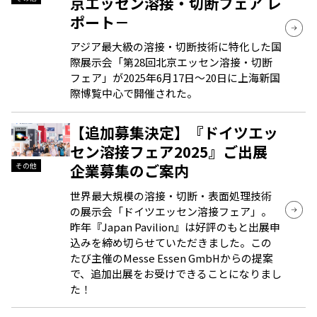
京エッセン溶接・切断フェア レ
ポート－
アジア最大級の溶接・切断技術に特化した国
際展示会「第28回北京エッセン溶接・切断
フェア」が2025年6月17日～20日に上海新国
際博覧中心で開催された。
【追加募集決定】『ドイツエッ
セン溶接フェア2025』ご出展
企業募集のご案内
その他
世界最大規模の溶接・切断・表面処理技術
の展示会「ドイツエッセン溶接フェア」。
昨年『Japan Pavilion』は好評のもと出展申
込みを締め切らせていただきました。この
たび主催のMesse Essen GmbHからの提案
で、追加出展をお受けできることになりまし
た！