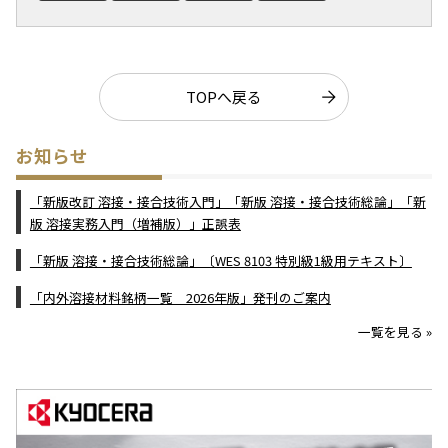
TOPへ戻る
お知らせ
「新版改訂 溶接・接合技術入門」「新版 溶接・接合技術総論」「新
版 溶接実務入門（増補版）」正誤表
「新版 溶接・接合技術総論」〔WES 8103 特別級1級用テキスト〕
「内外溶接材料銘柄一覧 2026年版」発刊のご案内
一覧を見る »