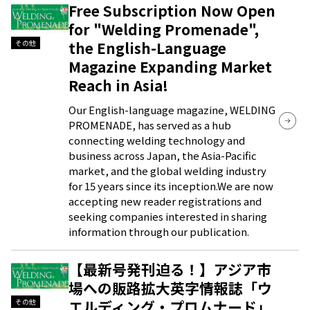
Free Subscription Now Open
for "Welding Promenade",
the English-Language
その他
Magazine Expanding Market
Reach in Asia!
Our English-language magazine, WELDING
PROMENADE, has served as a hub
connecting welding technology and
business across Japan, the Asia-Pacific
market, and the global welding industry
for 15 years since its inception.We are now
accepting new reader registrations and
seeking companies interested in sharing
information through our publication.
【最新号発刊迫る！】アジア市
場への販路拡大英字情報誌「ウ
エルディング・プロムナード」
その他