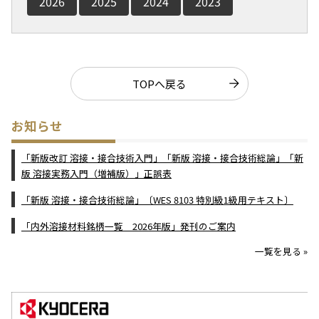
2026
2025
2024
2023
TOPへ戻る
お知らせ
「新版改訂 溶接・接合技術入門」「新版 溶接・接合技術総論」「新
版 溶接実務入門（増補版）」正誤表
「新版 溶接・接合技術総論」〔WES 8103 特別級1級用テキスト〕
「内外溶接材料銘柄一覧 2026年版」発刊のご案内
一覧を見る »