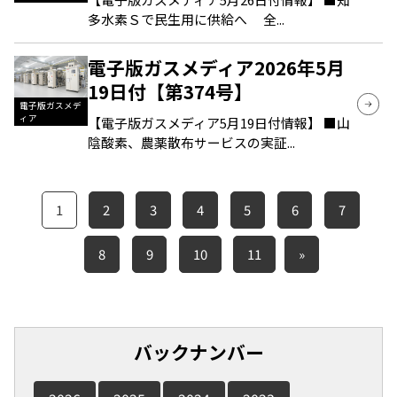
多水素Ｓで民生用に供給へ 全...
電子版ガスメディア2026年5月
19日付【第374号】
電子版ガスメデ
ィア
【電子版ガスメディア5月19日付情報】 ■山
陰酸素、農薬散布サービスの実証...
1
2
3
4
5
6
7
8
9
10
11
»
バックナンバー