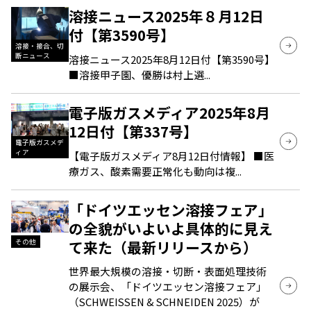
溶接ニュース2025年８月12日
付【第3590号】
溶接・接合、切
断ニュース
溶接ニュース2025年8月12日付【第3590号】
■溶接甲子園、優勝は村上選...
電子版ガスメディア2025年8月
12日付【第337号】
電子版ガスメデ
ィア
【電子版ガスメディア8月12日付情報】 ■医
療ガス、酸素需要正常化も動向は複...
「ドイツエッセン溶接フェア」
の全貌がいよいよ具体的に見え
て来た（最新リリースから）
その他
世界最大規模の溶接・切断・表面処理技術
の展示会、「ドイツエッセン溶接フェア」
（SCHWEISSEN & SCHNEIDEN 2025）が