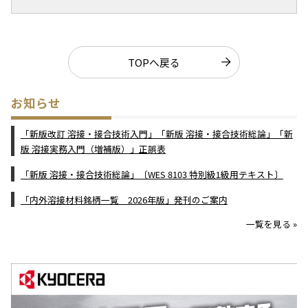
TOPへ戻る
お知らせ
「新版改訂 溶接・接合技術入門」「新版 溶接・接合技術総論」「新
版 溶接実務入門（増補版）」正誤表
「新版 溶接・接合技術総論」〔WES 8103 特別級1級用テキスト〕
「内外溶接材料銘柄一覧 2026年版」発刊のご案内
一覧を見る »