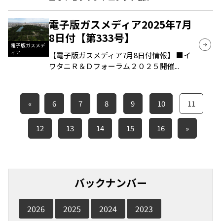
電子版ガスメディア2025年7月
8日付【第333号】
電子版ガスメデ
ィア
【電子版ガスメディア7月8日付情報】 ■イ
ワタニＲ＆Ｄフォーラム２０２５開催...
«
6
7
8
9
10
11
12
13
14
15
16
»
バックナンバー
2026
2025
2024
2023