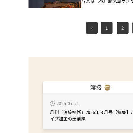
写真は（株）新来島サノヤ
«
1
2
溶接
2026-07-21
月刊「溶接技術」2026年８月号【特集】
イプ加工の最前線