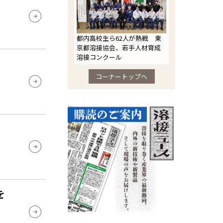
都内高校生ら62人が熱戦 東
京都溶接協会、若手人材育成
溶接コンクール
コーナートップへ
を