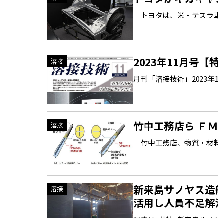
トヨタは、米・テスラ車
2023年11月号
溶接
月刊「溶接技術」2023年11月
竹中工務店ら Ｆ
溶接
竹中工務店、物質・材料
新来島サノヤス造
溶接
活用し人員不足解