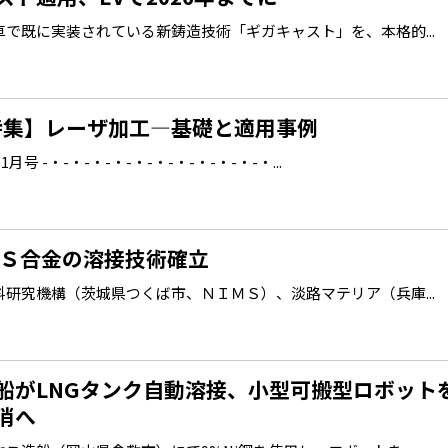
で既に実装されている新鋳造技術「ギガキャスト」を、本格的...
【特集】レーザ加工―基礎と適用事例
号 -・-・-・-・-・-・-・-・-・-・-・...
ＭＳ合金の溶接技術確立
研究機構（茨城県つくば市、ＮＩＭＳ）、淡路マテリア（兵庫...
船がLNGタンク自動溶接、小型可搬型ロボット
消へ