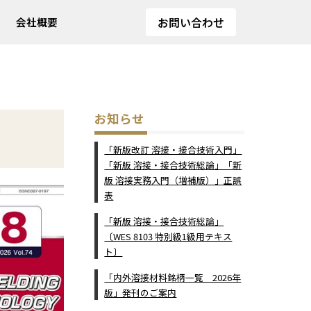
お問い合わせ
会社概要
お知らせ
「新版改訂 溶接・接合技術入門」
「新版 溶接・接合技術総論」「新
版 溶接実務入門（増補版）」正誤
表
「新版 溶接・接合技術総論」
〔WES 8103 特別級1級用テキス
ト〕
「内外溶接材料銘柄一覧 2026年
版」発刊のご案内