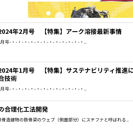
2024年2月号 【特集】アーク溶接最新事情
-・-・-・-・-・-・-・-・-・-・-・-・...
2024年1月号 【特集】サステナビリティ推進
合技術
-・-・-・-・-・-・-・-・-・-・-・-・...
の合理化工法開発
骨造建物の鉄骨梁のウェブ（側面部分）にスチフナと呼ばれる...