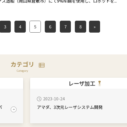
ス造船（岡山県倉敷市）にて9%Ni鋼を使用し、ロボットを...
3
4
5
6
7
8
»
カテゴリ
Category
レーザ加工
2023-10-24
パ
アマダ、3次元レーザシステム開発