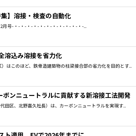
【特集】溶接・検査の自動化
号-・-・-・-・-・-・-・-・-・-・-・-...
全溶込み溶接を省力化
）はこのほど、鉄骨造建築物の柱梁接合部の省力化を目的とす...
カーボンニュートラルに貢献する新溶接工法開発
代田区、北野嘉久社長）は、カーボンニュートラルを実現す...
ト適用、EVで2026年までに