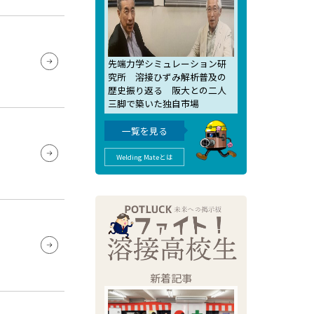
先端力学シミュレーション研
究所 溶接ひずみ解析普及の
歴史振り返る 阪大との二人
三脚で築いた独自市場
一覧を見る
Welding Mateとは
新着記事