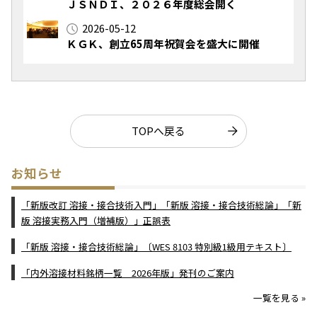
ＪＳＮＤＩ、２０２６年度総会開く
2026-05-12
ＫＧＫ、創立65周年祝賀会を盛大に開催
TOPへ戻る
お知らせ
「新版改訂 溶接・接合技術入門」「新版 溶接・接合技術総論」「新
版 溶接実務入門（増補版）」正誤表
「新版 溶接・接合技術総論」〔WES 8103 特別級1級用テキスト〕
「内外溶接材料銘柄一覧 2026年版」発刊のご案内
一覧を見る »