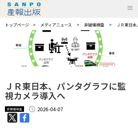
トップページ
メディアニュース
非破壊検査
ＪＲ東日本
ＪＲ東日本、パンタグラフに監
視カメラ導入へ
2026-04-07
非破壊検査