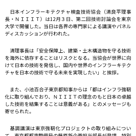
日本インフラーキテクチャ検査技術協会（清良平理事
長・ＮＩＩＩＴ）は12月３日、第二回技術討論会を東京
大学で開催した。当日は各界の専門家による講演やパネル
ディスカッションが行われた。
清理事長は「安全保障上、建築・土木構造物を守る技術
を海外に依存することはリスクとなる。当協会が世界に向
けて日本の技術を発信し、国内や世界のインフラーキテク
チャを日本の技術で守る未来を実現したい」と挨拶。
また、小池百合子東京都知事からは「都はインフラ強靭
化に取り組んでおり、ＮＩＩＩＴの理念のもと日本の卓越
した技術を結集することは意義がある」とのメッセージも
寄せられた。
基調講演は東京強靭化プロジェクトの取り組みについ
て、東京都都市整備局の藤原新企画担当部長が登壇。特別