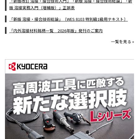
「新版改訂 溶接・接合技術入門」「新版 溶接・接合技術総論」「新
版 溶接実務入門（増補版）」正誤表
「新版 溶接・接合技術総論」〔WES 8103 特別級1級用テキスト〕
「内外溶接材料銘柄一覧 2026年版」発刊のご案内
一覧を見る »