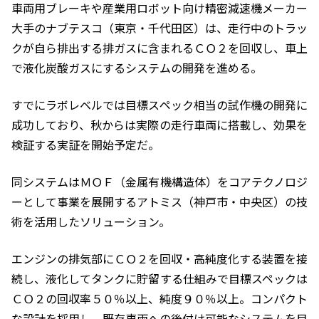
車両用ブレーキや産業用ロボット向け精密減速機メーカー
大手のナブテスコ（東京・千代田区）は、走行中のトラッ
クが自ら排出する排ガスに含まれるＣＯ２を回収し、車上
で液化炭酸ガスにするシステムの開発を進める。
すでにラボレベルでは目標スペック相当の試作機の開発に
成功しており、秋からは実際の走行車両に搭載し、効果を
検証する実証を開始予定だ。
同システムはＭＯＦ（金属有機構造体）をコアテクノロジ
ーとして事業を展開するアトミス（神戸市・中央区）の技
術を活用したソリューション。
エンジンの排気部にＣＯ２を回収・高純度化する装置を接
続し、液化してタンクに貯留する仕組みで目標スペックは
ＣＯ２の回収率５０％以上、純度９０％以上。コンパクト
な設計を採用し、既存車両への後付け可能なシステムを目