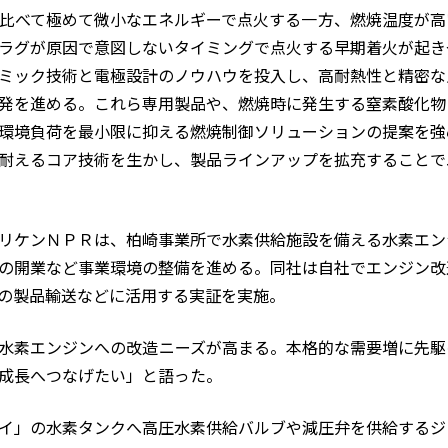
比べて極めて微小なエネルギーで点火する一方、燃焼温度が高
ラグが原因で意図しないタイミングで点火する早期着火が起き
ミック技術と電極設計のノウハウを投入し、高耐熱性と精密な
発を進める。これら専用製品や、燃焼時に発生する窒素酸化物
環境負荷を最小限に抑える燃焼制御ソリューションの提案を強
耐えるコア技術を生かし、製品ラインアップを拡充することで
リケンＮＰＲは、柏崎事業所で水素供給施設を備える水素エン
の開業など事業環境の整備を進める。同社は自社でエンジン改
の製品輸送などに活用する実証を実施。
水素エンジンへの改造ニーズが高まる。本格的な需要増に先駆
成長へつなげたい」と語った。
イ」の水素タンクへ高圧水素供給バルブや減圧弁を供給するジ