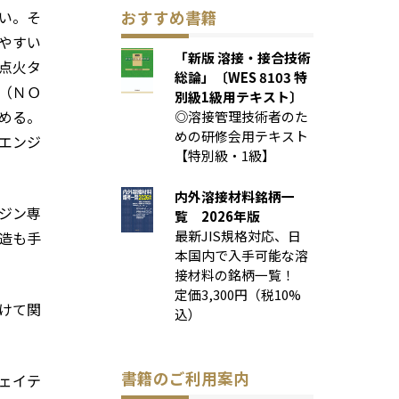
い。そ
おすすめ書籍
やすい
「新版 溶接・接合技術
点火タ
総論」〔WES 8103 特
（ＮＯ
別級1級用テキスト〕
める。
◎溶接管理技術者のた
めの研修会用テキスト
エンジ
【特別級・1級】
内外溶接材料銘柄一
ジン専
覧 2026年版
最新JIS規格対応、日
造も手
本国内で入手可能な溶
接材料の銘柄一覧！
定価3,300円（税10%
けて関
込）
書籍のご利用案内
ェイテ