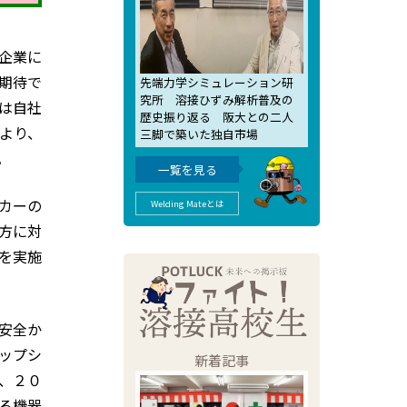
企業に
期待で
先端力学シミュレーション研
究所 溶接ひずみ解析普及の
は自社
歴史振り返る 阪大との二人
より、
三脚で築いた独自市場
。
一覧を見る
カーの
Welding Mateとは
方に対
を実施
安全か
ップシ
新着記事
、２０
る機器