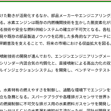
けた動きが活発化するなか、部品メーカーやエンジニアリング
る。水素エンジンは既存の内燃機関技術を生かした脱炭素化が
る技術や安全な燃料供給システムの確立が不可欠となる。各社
見や既存の部品製造ノウハウを応用した多角的なアプローチに
早期普及を支えることで、将来の市場における収益拡大を図る
噴射技術の開発が進んでおり、エンジンエンジニアリングメー
シリンダー内混合気の均質化と、直接噴射による高出力化の双
ルインジェクションシステム」を開発し、ベンチマークテスト
、水素特有の燃えやすさを制御し、過酷な環境下でエンジンを
立も急務となる。スパークプラグや各種排ガスセンサで世界ト
の燃焼制御に不可欠な排ガス用の水素燃料ガスセンサを開発し
センサはＦＣＶの水素漏れ検知が主流だったが、同社が開発す