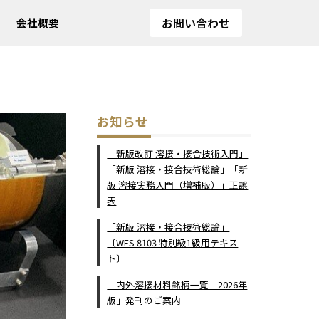
お問い合わせ
会社概要
お知らせ
「新版改訂 溶接・接合技術入門」
「新版 溶接・接合技術総論」「新
版 溶接実務入門（増補版）」正誤
表
「新版 溶接・接合技術総論」
〔WES 8103 特別級1級用テキス
ト〕
「内外溶接材料銘柄一覧 2026年
版」発刊のご案内