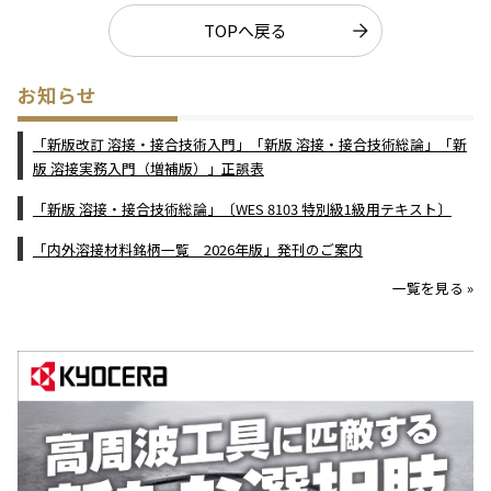
TOPへ戻る
お知らせ
「新版改訂 溶接・接合技術入門」「新版 溶接・接合技術総論」「新
版 溶接実務入門（増補版）」正誤表
「新版 溶接・接合技術総論」〔WES 8103 特別級1級用テキスト〕
「内外溶接材料銘柄一覧 2026年版」発刊のご案内
一覧を見る »