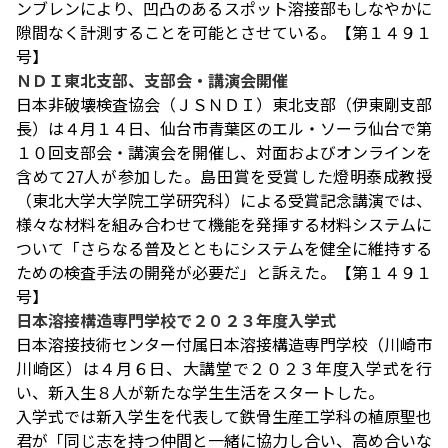
ンブレンにより、凹凸のあるスポット溶接部もしなやかに
隙間なく計測することを可能とさせている。【第１４９１
号】
ＮＤＩ東北支部、支部会・講演会開催
日本非破壊検査協会（ＪＳＮＤＩ）東北支部（伊東剛支部
長）は４月１４日、仙台市青葉区のエル・ソーラ仙台で第
１０回支部会・講演会を開催し、対面およびオンラインを
含めて27人が参加した。島田賞を受賞した燈明泰成教授
（東北大学大学院工学研究科）による受賞記念講演では、
様々な材料を組み合わせて機能を発揮する材料システムに
ついて「さらなる普及とともにシステムを健全に維持する
ための検査手法の開発が必要だ」と訴えた。【第１４９１
号】
日本溶接構造専門学校で２０２３年度入学式
日本溶接技術センター付属日本溶接構造専門学校（川崎市
川崎区）は４月６日、大講堂で２０２３年度入学式を行
い、新入生８人が新たな学生生活をスタートした。
入学式では新入学生を代表して鉄骨生産工学科の植原聖也
君が「同じ志を持つ仲間と一緒に協力し合い、高め合いな