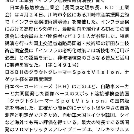
ＮＤＴ工業会「インフラ点検技術講演会」開く
日本非破壊検査工業会（長岡康之理事長、ＮＤＴ工業
会）は４月２４日、川崎市幸区にある川崎市産業振興会館
で「インフラ点検技術講演会」を開催した。インフラ点検
における高度化や効率化、最新動向を紹介する初めての講
演会には会員および関係者など１２１人が参集した。特別
講演を行った国土交通省道路局国道・技術課の新田恭士技
術企画室長は「インフラの老朽化対策には新技術の活用が
必要」との認識を示し、非破壊検査のさらなる普及と活用
に期待を寄せた。【第１４９１号】
日本ＢＨのクラウトクレーマーＳｐｏｔＶｉｓｉｏｎ、ナ
ゲット径を高精度測定
日本ベーカーヒューズ（ＢＨ）はこのほど、自動車メーカ
ーと共同開発した画像ベースのスポット溶接部検査装置
「クラウトクレーマー ＳｐｏｔＶｉｓｉｏｎ」の国内販
売を開始した。正確かつ簡易的にナゲット径や厚さの自動
測定と判定ができるため、自動車大国ドイツや韓国、タイ
など海外でも高い評価を得ている。最大の特長である新開
発の２Ｄマトリックスアレイプローブは、フレキシブルメ