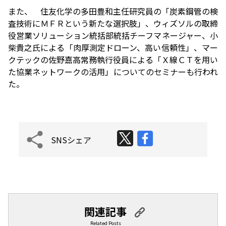
また、 住友化学の多田豊和主任研究員の「炭素鋼管の検
査技術にＭＦＲという新たな選択肢」、ウィズソルの取締
役営業ソリューション統括部統括チーフマネージャー、小
柴貴之氏による「肉厚測定ドローン、高い信頼性」、マー
クテックの佐野嘉高常務執行役員による「Ｘ線ＣＴを用い
た協業ネットワークの活用」についてのセミナーも行われ
た。
SNSシェア
関連記事
Related Posts