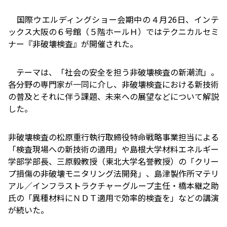
国際ウエルディングショー会期中の４月26日、インテ
ックス大阪の６号館（５階ホールＨ）ではテクニカルセミ
ナー『非破壊検査』が開催された。
テーマは、「社会の安全を担う非破壊検査の新潮流」。
各分野の専門家が一同に介し、非破壊検査における新技術
の普及とそれに伴う課題、未来への展望などについて解説
した。
非破壊検査の松原重行執行取締役特命戦略事業担当による
「検査現場への新技術の適用」や島根大学材料エネルギー
学部学部長、三原毅教授（東北大学名誉教授）の「クリー
プ損傷の非破壊モニタリング法開発」、島津製作所マテリ
アル／インフラストラクチャーグループ主任・橋本継之助
氏の「異種材料にＮＤＴ適用で効率的検査を」などの講演
が続いた。