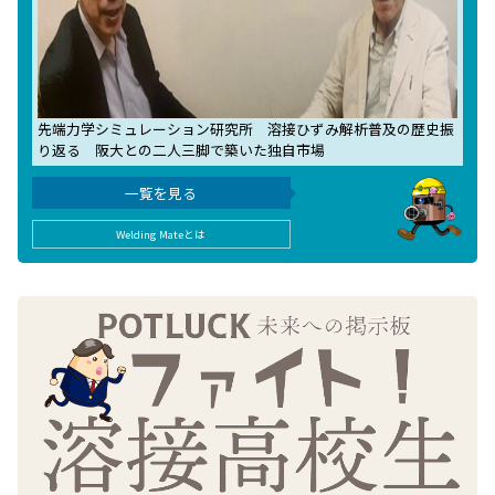
先端力学シミュレーション研究所 溶接ひずみ解析普及の歴史振
り返る 阪大との二人三脚で築いた独自市場
一覧を見る
Welding Mateとは