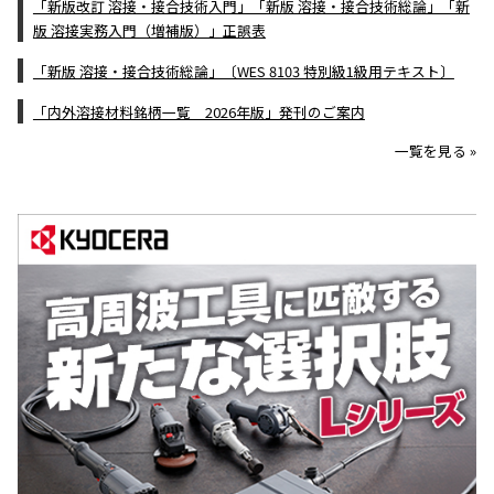
「新版改訂 溶接・接合技術入門」「新版 溶接・接合技術総論」「新
版 溶接実務入門（増補版）」正誤表
「新版 溶接・接合技術総論」〔WES 8103 特別級1級用テキスト〕
「内外溶接材料銘柄一覧 2026年版」発刊のご案内
一覧を見る »