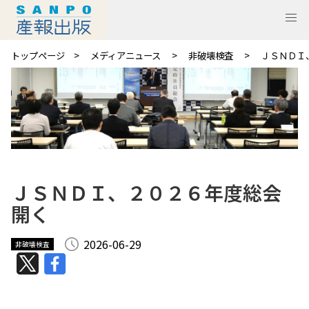
トップページ
メディアニュース
非破壊検査
ＪＳＮＤＩ
ＪＳＮＤＩ、２０２６年度総会
開く
2026-06-29
非破壊検査