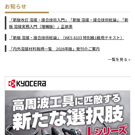
お知らせ
「新版改訂 溶接・接合技術入門」「新版 溶接・接合技術総論」「新
版 溶接実務入門（増補版）」正誤表
「新版 溶接・接合技術総論」〔WES 8103 特別級1級用テキスト〕
「内外溶接材料銘柄一覧 2026年版」発刊のご案内
一覧を見る »