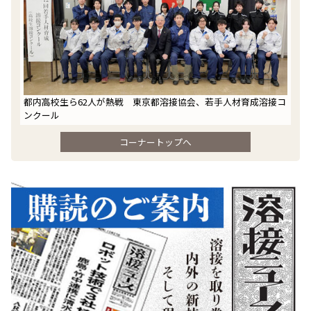
都内高校生ら62人が熱戦 東京都溶接協会、若手人材育成溶接コ
ンクール
コーナートップへ