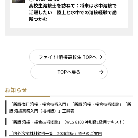
高校生溶接士を訪ねて：将来は水中溶接で
活躍したい 陸上と水中での溶接経験で勘
所つかむ
ファイト!溶接高校生 TOPへ
TOPへ戻る
お知らせ
「新版改訂 溶接・接合技術入門」「新版 溶接・接合技術総論」「新
版 溶接実務入門（増補版）」正誤表
「新版 溶接・接合技術総論」〔WES 8103 特別級1級用テキスト〕
「内外溶接材料銘柄一覧 2026年版」発刊のご案内