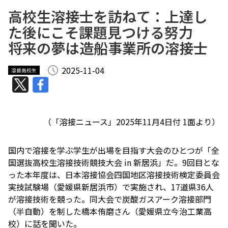
高校生溶接士を訪ねて：上達し
た後にこそ課題見つける努力
将来の夢は造船事業所の溶接士
2025-11-04
溶接高校生
（「
溶接ニュース
」2025年11月4日付 1面より）
国内で溶接を学ぶ学生が出場を目指す大会のひとつが「全
国選抜高校生溶接技術競技大会 in 新居浜」だ。9回目とな
った本年度は、日本溶接協会四国地区溶接技術検定委員会
実技試験場（愛媛県新居浜市）で実施され、17道県36人
が溶接技術を競った。同大会で炭酸ガスアーク溶接部門
（半自動）を制した橋本侑磨さん（愛媛県立今治工業高
校）に話を聞いた。