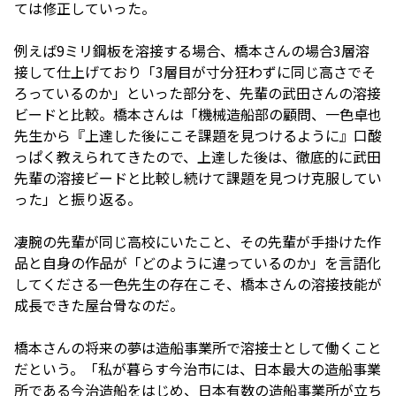
ては修正していった。
例えば9ミリ鋼板を溶接する場合、橋本さんの場合3層溶
接して仕上げており「3層目が寸分狂わずに同じ高さでそ
ろっているのか」といった部分を、先輩の武田さんの溶接
ビードと比較。橋本さんは「機械造船部の顧問、一色卓也
先生から『上達した後にこそ課題を見つけるように』口酸
っぱく教えられてきたので、上達した後は、徹底的に武田
先輩の溶接ビードと比較し続けて課題を見つけ克服してい
った」と振り返る。
凄腕の先輩が同じ高校にいたこと、その先輩が手掛けた作
品と自身の作品が「どのように違っているのか」を言語化
してくださる一色先生の存在こそ、橋本さんの溶接技能が
成長できた屋台骨なのだ。
橋本さんの将来の夢は造船事業所で溶接士として働くこと
だという。「私が暮らす今治市には、日本最大の造船事業
所である今治造船をはじめ、日本有数の造船事業所が立ち