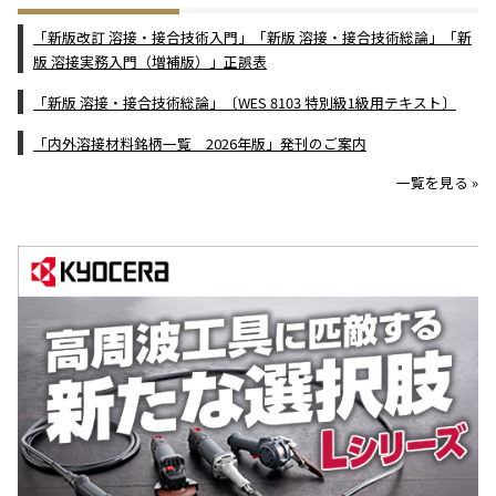
「新版改訂 溶接・接合技術入門」「新版 溶接・接合技術総論」「新
版 溶接実務入門（増補版）」正誤表
「新版 溶接・接合技術総論」〔WES 8103 特別級1級用テキスト〕
「内外溶接材料銘柄一覧 2026年版」発刊のご案内
一覧を見る »