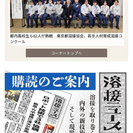
都内高校生ら62人が熱戦 東京都溶接協会、若手人材育成溶接コ
ンクール
コーナートップへ