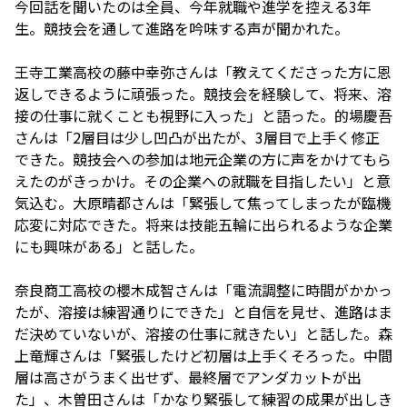
今回話を聞いたのは全員、今年就職や進学を控える3年
生。競技会を通して進路を吟味する声が聞かれた。
王寺工業高校の藤中幸弥さんは「教えてくださった方に恩
返しできるように頑張った。競技会を経験して、将来、溶
接の仕事に就くことも視野に入った」と語った。的場慶吾
さんは「2層目は少し凹凸が出たが、3層目で上手く修正
できた。競技会への参加は地元企業の方に声をかけてもら
えたのがきっかけ。その企業への就職を目指したい」と意
気込む。大原晴都さんは「緊張して焦ってしまったが臨機
応変に対応できた。将来は技能五輪に出られるような企業
にも興味がある」と話した。
奈良商工高校の櫻木成智さんは「電流調整に時間がかかっ
たが、溶接は練習通りにできた」と自信を見せ、進路はま
だ決めていないが、溶接の仕事に就きたい」と話した。森
上竜輝さんは「緊張したけど初層は上手くそろった。中間
層は高さがうまく出せず、最終層でアンダカットが出
た」、木曽田さんは「かなり緊張して練習の成果が出しき