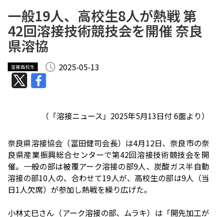
一般19人、高校生8人が熱戦 第
42回溶接技術競技会を開催 奈良
県溶協
2025-05-13
溶接高校生
（「
溶接ニュース
」2025年5月13日付 6面より）
奈良県溶接協会（冨田健司会長）は4月12日、奈良市の奈
良県産業振興総合センターで第42回溶接技術競技会を開
催。一般の部は被覆アーク溶接の部9人、炭酸ガス半自動
溶接の部10人の、合わせて19人が、高校生の部は9人（当
日1人欠席）が参加し熱戦を繰り広げた。
小林丈巳さん（アーク溶接の部、ムラキ）は「開先加工が