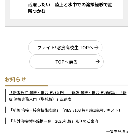
活躍したい 陸上と水中での溶接経験で勘
所つかむ
ファイト!溶接高校生 TOPへ
TOPへ戻る
お知らせ
「新版改訂 溶接・接合技術入門」「新版 溶接・接合技術総論」「新
版 溶接実務入門（増補版）」正誤表
「新版 溶接・接合技術総論」〔WES 8103 特別級1級用テキスト〕
「内外溶接材料銘柄一覧 2026年版」発刊のご案内
一覧を見る »