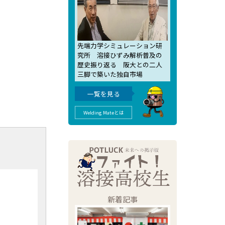
先端力学シミュレーション研
究所 溶接ひずみ解析普及の
歴史振り返る 阪大との二人
三脚で築いた独自市場
一覧を見る
Welding Mateとは
新着記事