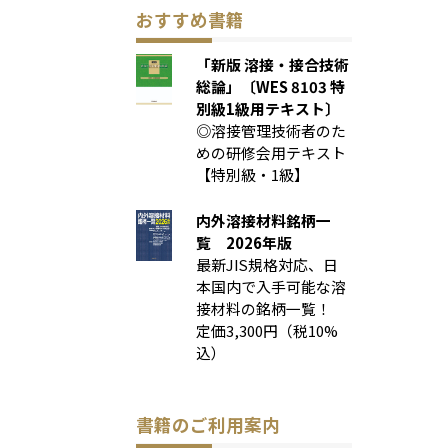
おすすめ書籍
「新版 溶接・接合技術
総論」〔WES 8103 特
別級1級用テキスト〕
◎溶接管理技術者のた
めの研修会用テキスト
【特別級・1級】
内外溶接材料銘柄一
覧 2026年版
最新JIS規格対応、日
本国内で入手可能な溶
接材料の銘柄一覧！
定価3,300円（税10%
込）
書籍のご利用案内