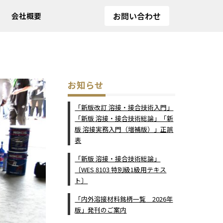
お問い合わせ
会社概要
お知らせ
「新版改訂 溶接・接合技術入門」
「新版 溶接・接合技術総論」「新
版 溶接実務入門（増補版）」正誤
表
「新版 溶接・接合技術総論」
〔WES 8103 特別級1級用テキス
ト〕
「内外溶接材料銘柄一覧 2026年
版」発刊のご案内