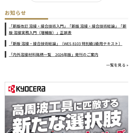
お知らせ
「新版改訂 溶接・接合技術入門」「新版 溶接・接合技術総論」「新
版 溶接実務入門（増補版）」正誤表
「新版 溶接・接合技術総論」〔WES 8103 特別級1級用テキスト〕
「内外溶接材料銘柄一覧 2026年版」発刊のご案内
一覧を見る »