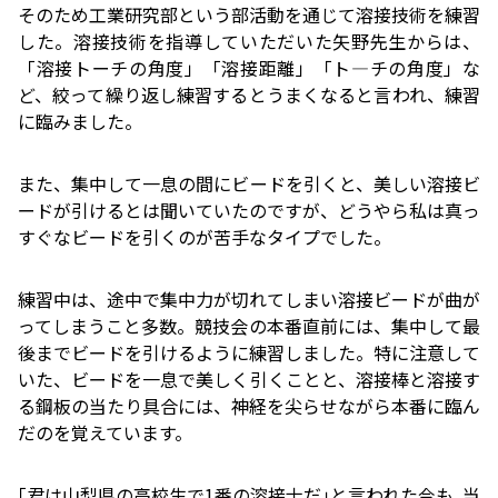
そのため工業研究部という部活動を通じて溶接技術を練習
した。溶接技術を指導していただいた矢野先生からは、
「溶接トーチの角度」「溶接距離」「ト―チの角度」な
ど、絞って繰り返し練習するとうまくなると言われ、練習
に臨みました。
また、集中して一息の間にビードを引くと、美しい溶接ビ
ードが引けるとは聞いていたのですが、どうやら私は真っ
すぐなビードを引くのが苦手なタイプでした。
練習中は、途中で集中力が切れてしまい溶接ビードが曲が
ってしまうこと多数。競技会の本番直前には、集中して最
後までビードを引けるように練習しました。特に注意して
いた、ビードを一息で美しく引くことと、溶接棒と溶接す
る鋼板の当たり具合には、神経を尖らせながら本番に臨ん
だのを覚えています。
｢君は山梨県の高校生で
1
番の溶接士だ｣と言われた今も､当