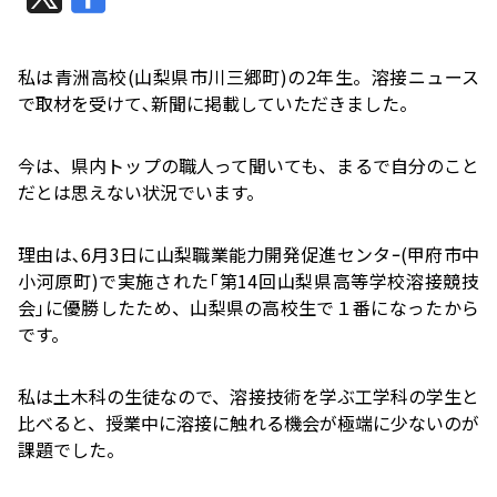
私は青洲高校
(
山梨県市川三郷町
)
の
2
年生。溶接ニュース
で取材を受けて､新聞に掲載していただきました。
今は、県内トップの職人って聞いても、まるで自分のこと
だとは思えない状況でいます。
理由は､
6
月
3
日に山梨職業能力開発促進センタｰ
(
甲府市中
小河原町
)
で実施された｢第
14
回山梨県高等学校溶接競技
会｣に優勝したため、山梨県の高校生で１番になったから
です。
私は土木科の生徒なので、溶接技術を学ぶ工学科の学生と
比べると、授業中に溶接に触れる機会が極端に少ないのが
課題でした。