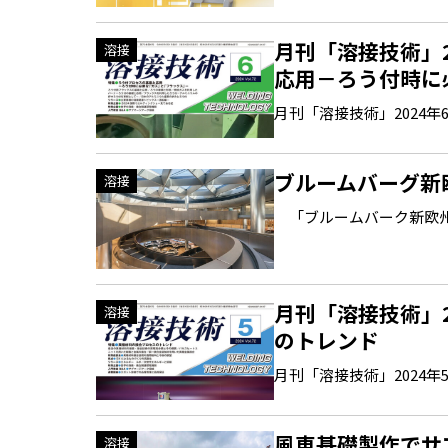
月刊「溶接技術」
溶接
応用－ろう付時に
月刊「溶接技術」2024年6月号
ブルームバーグ新
溶接
「ブルームバーク新欧州
月刊「溶接技術」
溶接
のトレンド
月刊「溶接技術」2024年5月号
風車基礎製作でサ
溶接