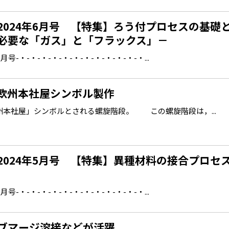
2024年6月号 【特集】ろう付プロセスの基礎
必要な「ガス」と「フラックス」－
-・-・-・-・-・-・-・-・-・-・-・-・...
欧州本社屋シンボル製作
本社屋」シンボルとされる螺旋階段。 この螺旋階段は，...
2024年5月号 【特集】異種材料の接合プロセ
-・-・-・-・-・-・-・-・-・-・-・-・...
ブマージ溶接などが活躍