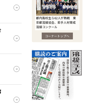
都内高校生ら62人が熱戦 東
京都溶接協会、若手人材育成
溶接コンクール
合
コーナートップへ
溶