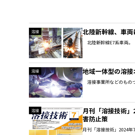
北陸新幹線、車両
溶接
北陸新幹線E7系車両。 
地域一体型の溶接
溶接
溶接事業所などのものづ
月刊「溶接技術」
溶接
害防止策
月刊「溶接技術」2024年7月号