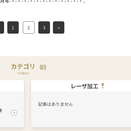
-・-・-・-・-・-・-・-・-・-・-・-・...
1
2
3
»
カテゴリ
Category
レーザ加工
記事はありません
新