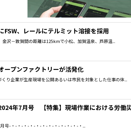
にFSW、レールにテルミット溶接を採用
金沢－敦賀間の距離は125kmで小松、加賀温泉、芦原温...
オープンファクトリーが活発化
くり企業が生産現場を公開あるいは市民を対象とした仕事の体...
2024年7月号 【特集】現場作業における労働
-・-・-・-・-・-・-・-・-・-・-・-・...