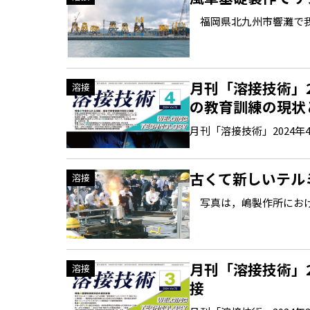
福岡県北九州市響灘で我
月刊「溶接技術」
溶接
の教育訓練の現状
月刊「溶接技術」2024年4月号
古くて新しいテル
溶接
写真は，嶋製作所における
月刊「溶接技術」
溶接
接