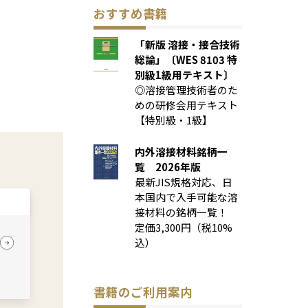
おすすめ書籍
「新版 溶接・接合技術
総論」〔WES 8103 特
別級1級用テキスト〕
◎溶接管理技術者のた
めの研修会用テキスト
【特別級・1級】
内外溶接材料銘柄一
覧 2026年版
最新JIS規格対応、日
本国内で入手可能な溶
接材料の銘柄一覧！
定価3,300円（税10%
込）
書籍のご利用案内