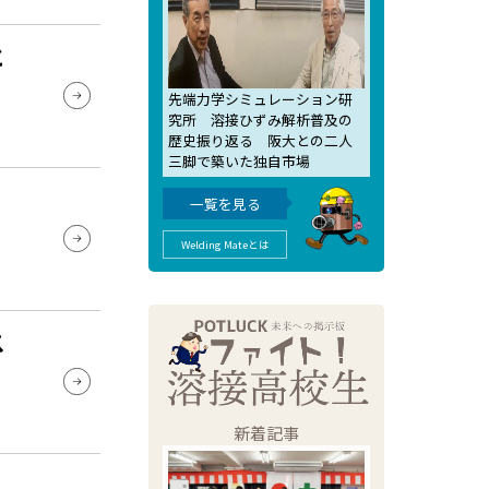
と
先端力学シミュレーション研
究所 溶接ひずみ解析普及の
歴史振り返る 阪大との二人
三脚で築いた独自市場
一覧を見る
Welding Mateとは
ス
新着記事