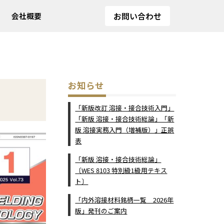
お問い合わせ
会社概要
お知らせ
「新版改訂 溶接・接合技術入門」
「新版 溶接・接合技術総論」「新
版 溶接実務入門（増補版）」正誤
表
「新版 溶接・接合技術総論」
〔WES 8103 特別級1級用テキス
ト〕
「内外溶接材料銘柄一覧 2026年
版」発刊のご案内