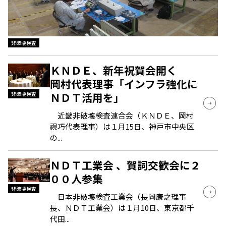
非破壊検査
ＫＮＤＥ、新年祝賀会開く
岡村代表理事「インフラ強化に
ＮＤＴ活用を」
非破壊検査
近畿非破壊検査連合会（ＫＮＤＥ、岡村
視巧代表理事）は１月15日、神戸市中央区
の...
ＮＤＴ工業会 、賀詞交歓会に２
００人参集
非破壊検査
日本非破壊検査工業会（長岡康之理事
長、ＮＤＴ工業会）は１月10日、東京都千
代田...