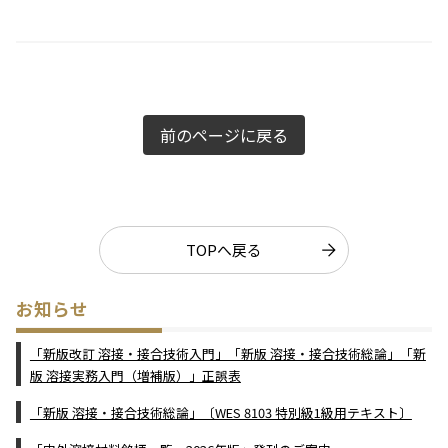
前のページに戻る
TOPへ戻る
お知らせ
「新版改訂 溶接・接合技術入門」「新版 溶接・接合技術総論」「新
版 溶接実務入門（増補版）」正誤表
「新版 溶接・接合技術総論」〔WES 8103 特別級1級用テキスト〕