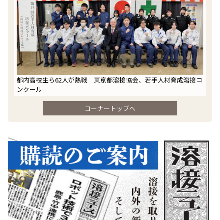
都内高校生ら62人が熱戦 東京都溶接協会、若手人材育成溶接コ
ンクール
コーナートップへ