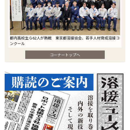
都内高校生ら62人が熱戦 東京都溶接協会、若手人材育成溶接コ
ンクール
コーナートップへ