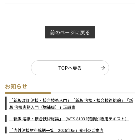
前のページに戻る
TOPへ戻る
お知らせ
「新版改訂 溶接・接合技術入門」「新版 溶接・接合技術総論」「新
版 溶接実務入門（増補版）」正誤表
「新版 溶接・接合技術総論」〔WES 8103 特別級1級用テキスト〕
「内外溶接材料銘柄一覧 2026年版」発刊のご案内