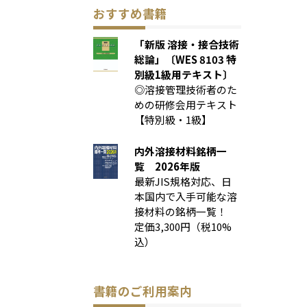
おすすめ書籍
「新版 溶接・接合技術
総論」〔WES 8103 特
別級1級用テキスト〕
◎溶接管理技術者のた
めの研修会用テキスト
【特別級・1級】
内外溶接材料銘柄一
覧 2026年版
最新JIS規格対応、日
本国内で入手可能な溶
接材料の銘柄一覧！
定価3,300円（税10%
込）
書籍のご利用案内