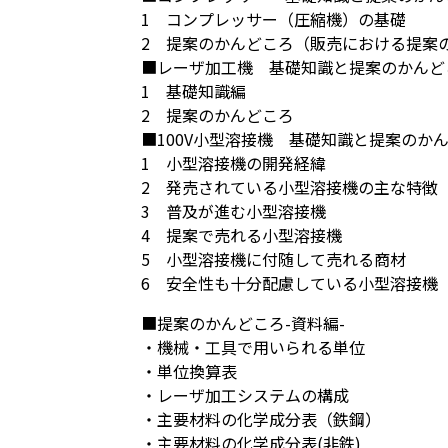
1 コンプレッサー（圧縮機）の基礎
2 提案のかんどころ（販売における提案
■レーザ加工機 基礎知識と提案のかんど
1 基礎知識編
2 提案のかんどころ
■100V小型溶接機 基礎知識と提案のか
1 小型溶接機の開発経緯
2 発売されている小型溶接機の主な特徴
3 普及が進む小型溶接機
4 提案で売れる小型溶接機
5 小型溶接機に付随して売れる商材
6 安全性も十分配慮している小型溶接機
■提案のかんどころ-資料編-
・機械・工具で用いられる単位
・単位換算表
・レーザ加工システムの構成
・主要材料の化学成分表（鉄鋼）
・主要材料の化学成分表(非鉄)