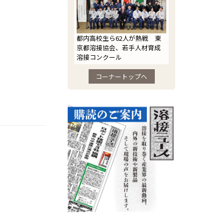
都内高校生ら62人が熱戦 東
京都溶接協会、若手人材育成
溶接コンクール
コーナートップへ