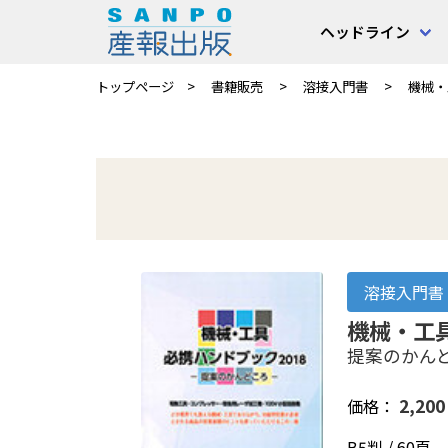
ヘッドライン
トップページ
書籍販売
溶接入門書
機械・
溶接入門書
機械・工具
提案のかん
2,20
価格：
B5判 / 60頁