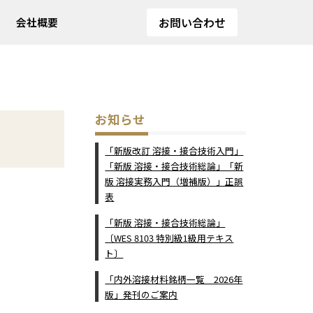
お問い合わせ
会社概要
お知らせ
「新版改訂 溶接・接合技術入門」
「新版 溶接・接合技術総論」「新
版 溶接実務入門（増補版）」正誤
表
「新版 溶接・接合技術総論」
〔WES 8103 特別級1級用テキス
ト〕
「内外溶接材料銘柄一覧 2026年
版」発刊のご案内