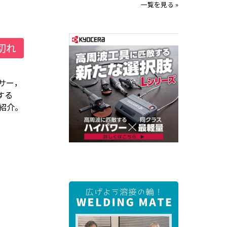
一覧を見る »
切れ
サー，
する
紹介。