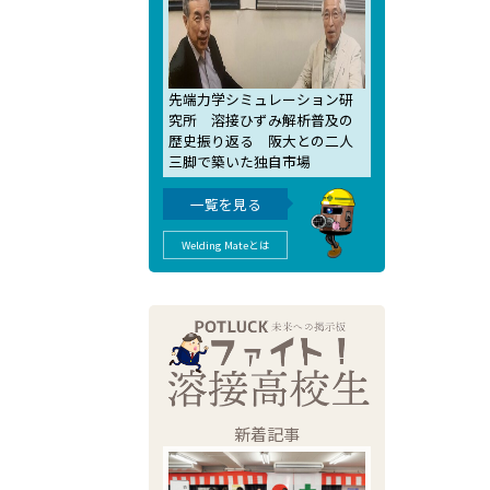
先端力学シミュレーション研
究所 溶接ひずみ解析普及の
歴史振り返る 阪大との二人
三脚で築いた独自市場
一覧を見る
Welding Mateとは
新着記事